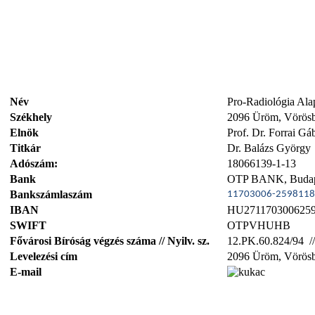
Név
Pro-Radiológia Ala
Székhely
2096 Üröm, Vörösb
Elnök
Prof. Dr. Forrai Gá
Titkár
Dr. Balázs György
Adószám:
18066139-1-13
Bank
OTP BANK, Budapest
Bankszámlaszám
11703006-2598118
IBAN
HU2711703006259
SWIFT
OTPVHUHB
Fővárosi Bíróság végzés száma // Nyilv. sz.
12.PK.60.824/94 /
Levelezési cím
2096 Üröm, Vörösb
E-mail