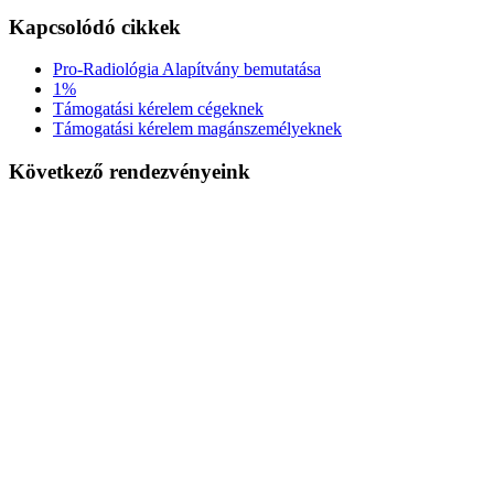
Kapcsolódó cikkek
Pro-Radiológia Alapítvány bemutatása
1%
Támogatási kérelem cégeknek
Támogatási kérelem magánszemélyeknek
Következő rendezvényeink