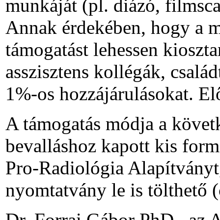
munkáját (pl. diázó, filmsc
Annak érdekében, hogy a m
támogatást lehessen kioszt
asszisztens kollégák, családt
1%-os hozzájárulásokat. El
A támogatás módja a követ
bevalláshoz kapott kis for
Pro-Radiológia Alapítvány
nyomtatvány le is tölthető (c
Dr. Forrai Gábor PhD– az A