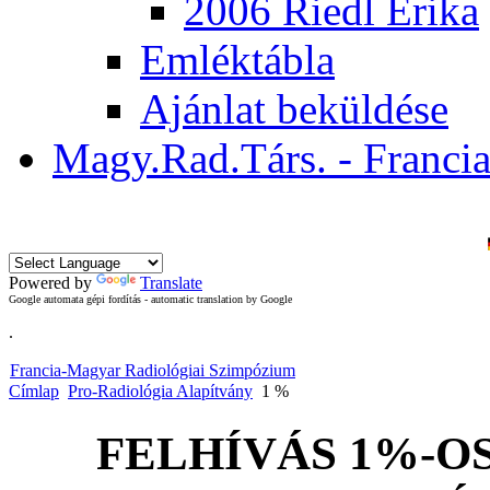
2006 Riedl Erika
Emléktábla
Ajánlat beküldése
Magy.Rad.Társ. - Franci
Ma 2026. aug
Powered by
Translate
Google automata gépi fordítás - automatic translation by Google
.
Francia-Magyar Radiológiai Szimpózium
Címlap
Pro-Radiológia Alapítvány
1 %
FELHÍVÁS 1%-O