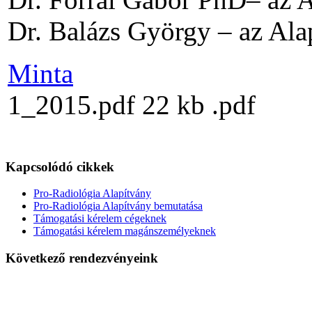
Dr. Balázs György – az Alap
Minta
1_2015.pdf
22 kb
.pdf
Kapcsolódó cikkek
Pro-Radiológia Alapítvány
Pro-Radiológia Alapítvány bemutatása
Támogatási kérelem cégeknek
Támogatási kérelem magánszemélyeknek
Következő rendezvényeink